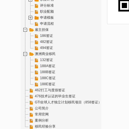
评分标准
职业配额
申请模板
申请流程
雇主担保
186签证
482签证
494签证
澳洲商业移民
132签证
188A签证
188B签证
188C签证
188E签证
462打工与度假签证
476技术认证的毕业生签证
GTI全球人才独立计划移民项目（858签证）
公司简介
常用官网
案例分析
移民经验分享