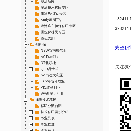
澳洲新闻
澳洲技术移民专区
澳洲EA评估专区
132411 
Andy每周开讲
澳洲雇主担保移民专区
323214 M
州担保移民专区
签证类别
州担保
完整职
NSW新南威尔士
ACT首领地
NT北领地
关注微
QLD昆士兰
SA南澳大利亚
TAS塔斯马尼亚
VIC维多利亚
WA西澳大利亚
澳洲技术移民
移民分数自测
技术移民类别介绍
职业列表
职业描述
职业评估