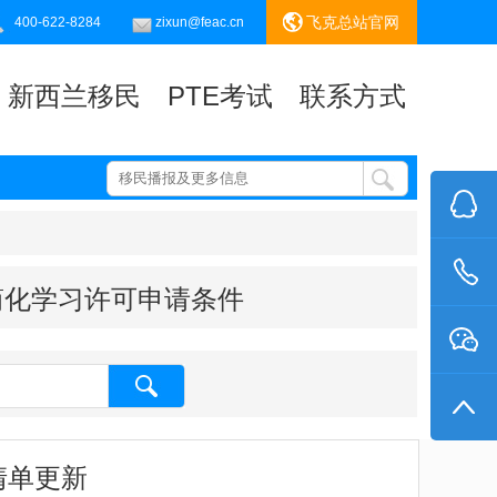
飞克总站官网
400-622-8284
zixun@feac.cn
新西兰移民
PTE考试
联系方式
简化学习许可申请条件
清单更新