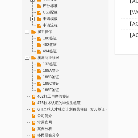
【A
评分标准
【W
职业配额
申请模板
【A
申请流程
雇主担保
【A
186签证
482签证
494签证
澳洲商业移民
132签证
188A签证
188B签证
188C签证
188E签证
462打工与度假签证
476技术认证的毕业生签证
GTI全球人才独立计划移民项目（858签证）
公司简介
常用官网
案例分析
移民经验分享