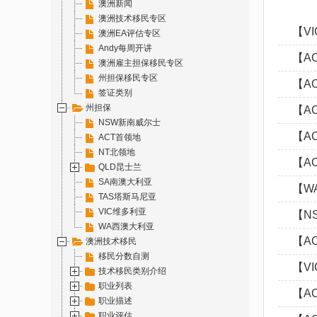
澳洲新闻
澳洲技术移民专区
【V
澳洲EA评估专区
Andy每周开讲
【A
澳洲雇主担保移民专区
州担保移民专区
【A
签证类别
州担保
【A
NSW新南威尔士
【A
ACT首领地
NT北领地
【AC
QLD昆士兰
SA南澳大利亚
【W
TAS塔斯马尼亚
VIC维多利亚
【N
WA西澳大利亚
【A
澳洲技术移民
移民分数自测
【V
技术移民类别介绍
职业列表
【A
职业描述
职业评估