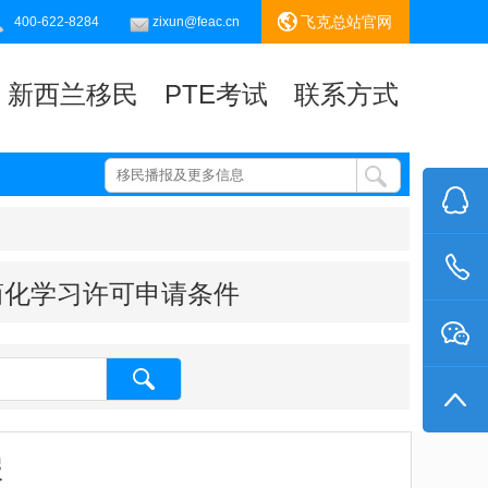
飞克总站官网
400-622-8284
zixun@feac.cn
新西兰移民
PTE考试
联系方式
简化学习许可申请条件
报