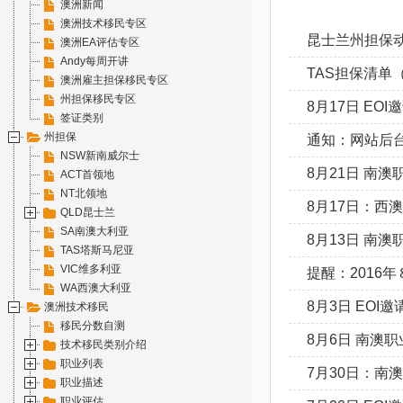
澳洲新闻
澳洲技术移民专区
昆士兰州担保
澳洲EA评估专区
Andy每周开讲
TAS担保清单（
澳洲雇主担保移民专区
州担保移民专区
8月17日 EO
签证类别
州担保
通知：网站后
NSW新南威尔士
8月21日 南
ACT首领地
NT北领地
8月17日：西
QLD昆士兰
SA南澳大利亚
8月13日 南
TAS塔斯马尼亚
VIC维多利亚
提醒：2016年
WA西澳大利亚
8月3日 EOI
澳洲技术移民
移民分数自测
8月6日 南澳
技术移民类别介绍
职业列表
7月30日：南
职业描述
职业评估