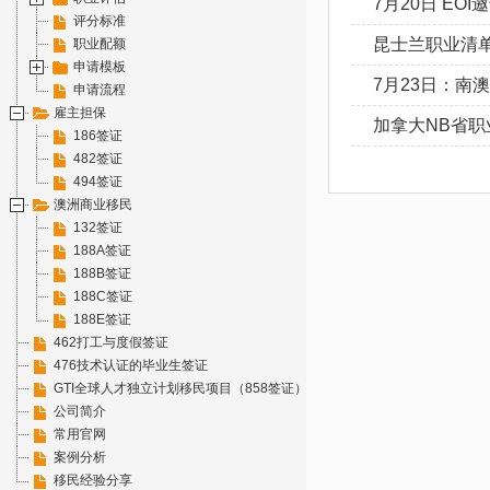
7月20日 EO
评分标准
昆士兰职业清
职业配额
申请模板
7月23日：南
申请流程
雇主担保
加拿大NB省职
186签证
482签证
494签证
澳洲商业移民
132签证
188A签证
188B签证
188C签证
188E签证
462打工与度假签证
476技术认证的毕业生签证
GTI全球人才独立计划移民项目（858签证）
公司简介
常用官网
案例分析
移民经验分享