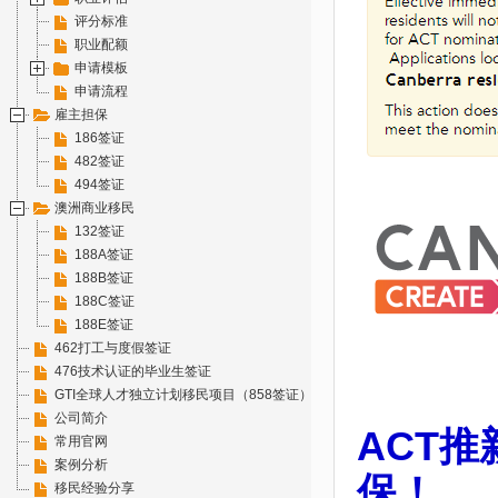
评分标准
职业配额
申请模板
申请流程
雇主担保
186签证
482签证
494签证
澳洲商业移民
132签证
188A签证
188B签证
188C签证
188E签证
462打工与度假签证
476技术认证的毕业生签证
GTI全球人才独立计划移民项目（858签证）
公司简介
ACT
常用官网
案例分析
保！
移民经验分享