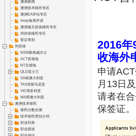
澳洲新闻
澳洲技术移民专区
澳洲EA评估专区
Andy每周开讲
澳洲雇主担保移民专区
州担保移民专区
签证类别
2016
州担保
NSW新南威尔士
收海外
ACT首领地
NT北领地
申请AC
QLD昆士兰
SA南澳大利亚
月13日
TAS塔斯马尼亚
VIC维多利亚
请者在合
WA西澳大利亚
澳洲技术移民
保签证。
移民分数自测
技术移民类别介绍
职业列表
职业描述
职业评估