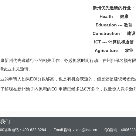
新州优先邀请的行业
：
Health --- 健康
Education --- 教育
Construction --- 建设
ICT --- 计算机和通信
Agriculture --- 农业
从事新州优先邀请行业的相关工作，务必抓紧时间行动。在州担保名额有限
T和农业未见邀请。
业的申请人如果EOI分数够高，也是有机会获邀的，但是还是建议考虑做好p
了解现在新州池子内累积的EOI申请已经多达8万多个，数量惊人竞争激
系我们
00咨询电话：400-622-8284
Email 咨询: zixun@feac.cn
QQ咨询：4006228