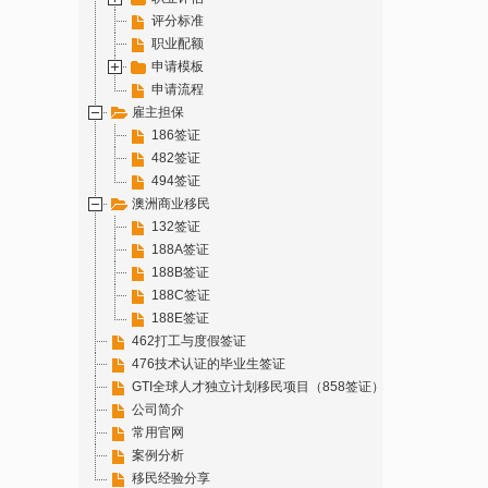
评分标准
职业配额
申请模板
申请流程
雇主担保
186签证
482签证
494签证
澳洲商业移民
132签证
188A签证
188B签证
188C签证
188E签证
462打工与度假签证
476技术认证的毕业生签证
GTI全球人才独立计划移民项目（858签证）
公司简介
常用官网
案例分析
移民经验分享