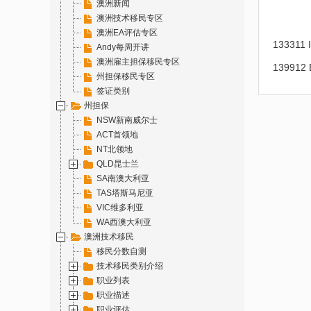
澳洲新闻
澳洲技术移民专区
澳洲EA评估专区
133311 
Andy每周开讲
澳洲雇主担保移民专区
139912 
州担保移民专区
签证类别
州担保
NSW新南威尔士
ACT首领地
NT北领地
QLD昆士兰
SA南澳大利亚
TAS塔斯马尼亚
VIC维多利亚
WA西澳大利亚
澳洲技术移民
移民分数自测
技术移民类别介绍
职业列表
职业描述
职业评估