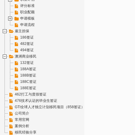
评分标准
职业配额
申请模板
申请流程
雇主担保
186签证
482签证
494签证
澳洲商业移民
132签证
188A签证
188B签证
188C签证
188E签证
462打工与度假签证
476技术认证的毕业生签证
GTI全球人才独立计划移民项目（858签证）
公司简介
常用官网
案例分析
移民经验分享