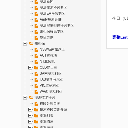
澳洲新闻
澳洲技术移民专区
澳洲EA评估专区
今日（8
Andy每周开讲
澳洲雇主担保移民专区
州担保移民专区
完整Lis
签证类别
州担保
NSW新南威尔士
ACT首领地
NT北领地
QLD昆士兰
SA南澳大利亚
TAS塔斯马尼亚
VIC维多利亚
WA西澳大利亚
澳洲技术移民
移民分数自测
技术移民类别介绍
职业列表
职业描述
职业评估