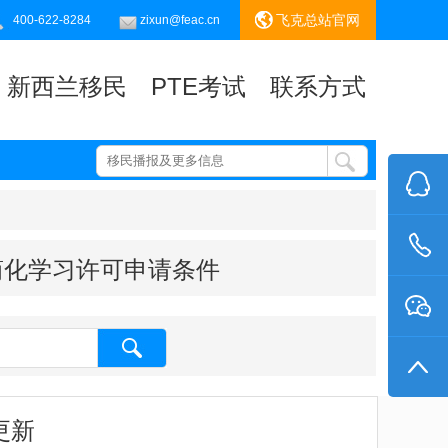
飞克总站官网
400-622-8284
zixun@feac.cn
新西兰移民
PTE考试
联系方式
简化学习许可申请条件
更新