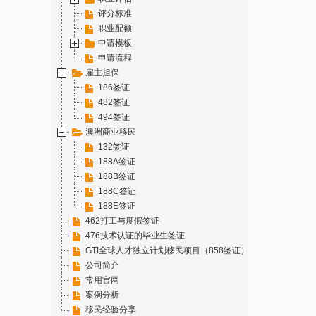
评分标准
职业配额
申请模板
申请流程
雇主担保
186签证
482签证
494签证
澳洲商业移民
132签证
188A签证
188B签证
188C签证
188E签证
462打工与度假签证
476技术认证的毕业生签证
GTI全球人才独立计划移民项目（858签证）
公司简介
常用官网
案例分析
移民经验分享