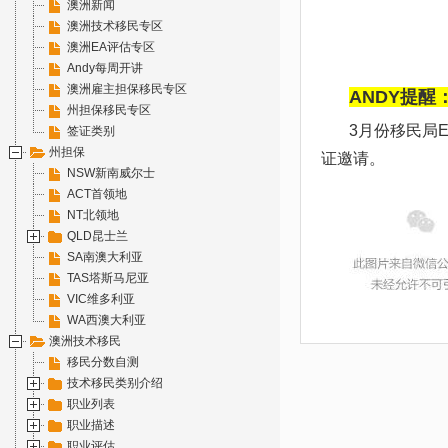
澳洲新闻
澳洲技术移民专区
澳洲EA评估专区
Andy每周开讲
澳洲雇主担保移民专区
ANDY提醒
州担保移民专区
3月
份移民局E
签证类别
州担保
证邀请。
NSW新南威尔士
ACT首领地
NT北领地
QLD昆士兰
SA南澳大利亚
TAS塔斯马尼亚
VIC维多利亚
WA西澳大利亚
澳洲技术移民
移民分数自测
技术移民类别介绍
职业列表
职业描述
职业评估