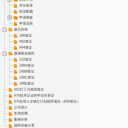
评分标准
职业配额
申请模板
申请流程
雇主担保
186签证
482签证
494签证
澳洲商业移民
132签证
188A签证
188B签证
188C签证
188E签证
462打工与度假签证
476技术认证的毕业生签证
GTI全球人才独立计划移民项目（858签证）
公司简介
常用官网
案例分析
移民经验分享