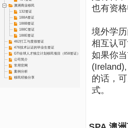
也有资格
澳洲商业移民
132签证
188A签证
188B签证
境外学历
188C签证
188E签证
相互认可协议
462打工与度假签证
476技术认证的毕业生签证
如果你当前是
GTI全球人才独立计划移民项目（858签证）
公司简介
(Irelan
常用官网
案例分析
的话，可
移民经验分享
式。
SPA 