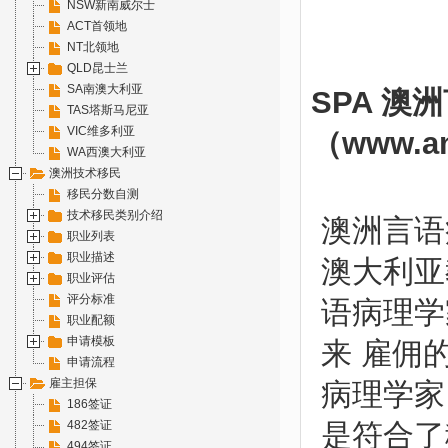
NSW新南威尔士
ACT首领地
NT北领地
QLD昆士兰
SA南澳大利亚
SPA 澳
TAS塔斯马尼亚
VIC维多利亚
（
www.a
WA西澳大利亚
澳洲技术移民
移民分数自测
技术移民类别介绍
澳洲言语病理
职业列表
职业描述
澳大利亚
职业评估
评分标准
语病理学
职业配额
申请模板
来 雇佣
申请流程
雇主担保
病理学家
186签证
482签证
是符合了
494签证