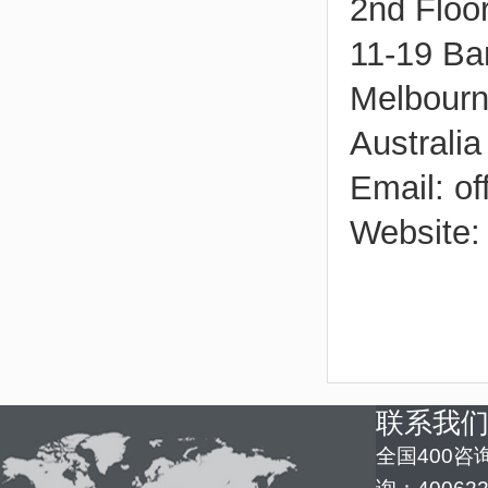
2nd Floo
11-19 Ba
Melbourn
Australia
Email: o
Website:
联系我
全国400咨询