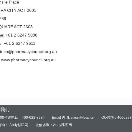
nslie Place
RA CITY ACT 2601
269
SQUARE ACT 2608
ne: +61 2 6247 5088
e: +61 2 6247 9611
admin@pharmacycouncil.org.au
: www.pharmacycouncil.org.au
系我们
00咨询电话：400-622-8284
Email 咨询: zixun@feac.cn
QQ咨询：4006228
询： Andy移民网
微信咨询：Andy移民网