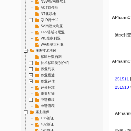
NSW新南威尔士
ACT首领地
NT北领地
APhar
QLD昆士兰
SA南澳大利亚
TAS塔斯马尼亚
澳大利亚药
VIC维多利亚
WA西澳大利亚
澳洲技术移民
移民分数自测
APhar
技术移民类别介绍
职业列表
职业描述
251511
职业评估
251513
评分标准
职业配额
申请模板
申请流程
雇主担保
APha
186签证
482签证
494签证