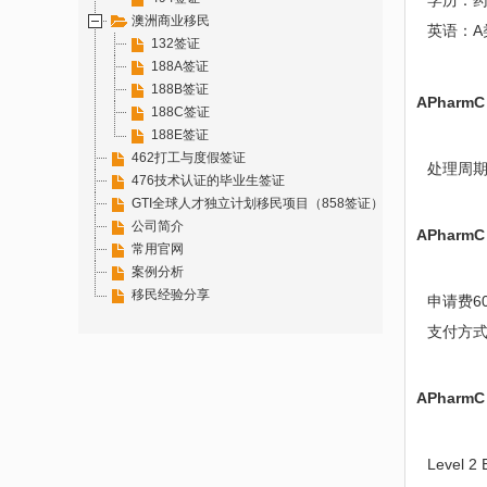
学历：药
澳洲商业移民
英语：A
132签证
188A签证
188B签证
APhar
188C签证
188E签证
462打工与度假签证
处理周期：
476技术认证的毕业生签证
GTI全球人才独立计划移民项目（858签证）
公司简介
APhar
常用官网
案例分析
移民经验分享
申请费6
支付方
APhar
Level 2