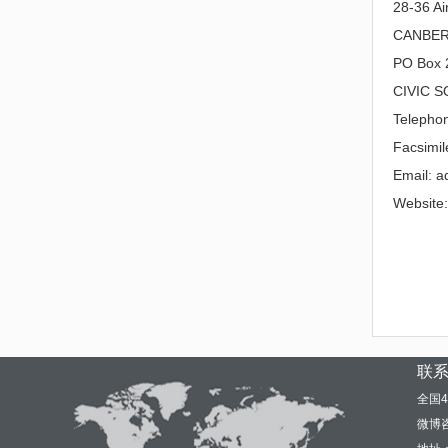
28-36 Ai
CANBER
PO Box 
CIVIC 
Telepho
Facsimil
Email: 
Website
联
全国4
微博咨