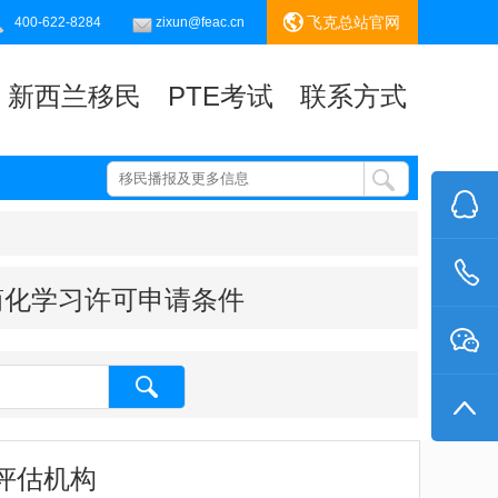
飞克总站官网
400-622-8284
zixun@feac.cn
新西兰移民
PTE考试
联系方式
简化学习许可申请条件
业评估机构