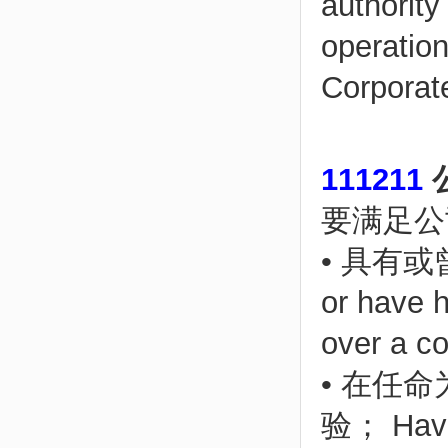
authority
operatio
Corporate
111211
公
要满足公
• 具有
or have 
over a co
• 在任
验； Have 