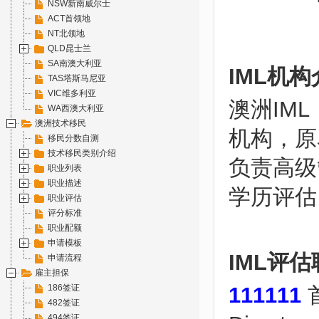
NSW新南威尔士
ACT首领地
NT北领地
QLD昆士兰
SA南澳大利亚
IML机
TAS塔斯马尼亚
VIC维多利亚
澳洲IML（T
WA西澳大利亚
澳洲技术移民
机构，原名AI
移民分数自测
技术移民类别介绍
负责高级
职业列表
职业描述
学历评估
职业评估
评分标准
职业配额
申请模板
IML评
申请流程
雇主担保
186签证
111111
首
482签证
494签证