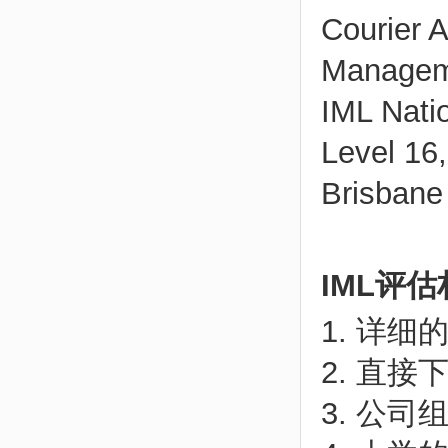
Courier 
Manageme
IML Nati
Level 16,
Brisbane 
IML评
1. 详
2. 直
3. 公