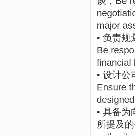
谈；Be res
negotiati
major as
• 负责
Be respon
financial
• 设计
Ensure t
designed 
• 具备
所提及的公司