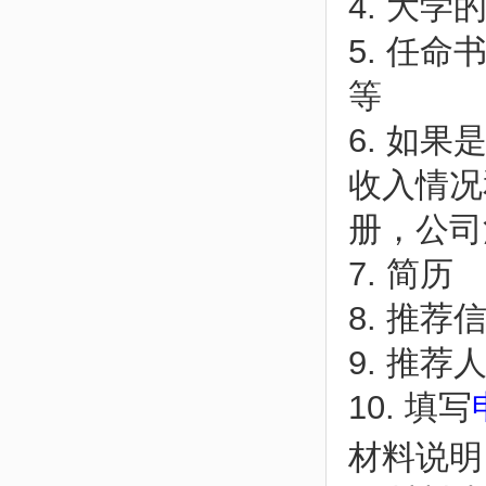
4. 大
5. 任
等
6. 如
收入情况
册，公司
7. 简历
8. 推荐
9. 推
10. 填写
材料说明