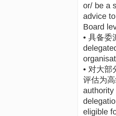
or/ be a
advice to
Board lev
• 具备
delegated
organisa
• 对大
评估为高级
authority
delegati
eligible 