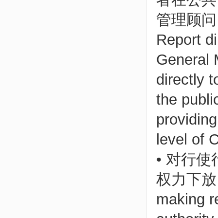
管理顾问
Report di
General 
directly 
the publi
providing
level of
• 对行
权力下放，并
making re