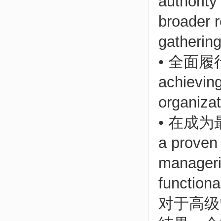
authority
broader r
gathering
• 全面履行
achieving
organizat
• 在成
a proven
manageria
functiona
对于高级