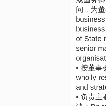
问，为董事
business;
business;
of State 
senior ma
organisat
• 按董
wholly re
and strat
• 负责