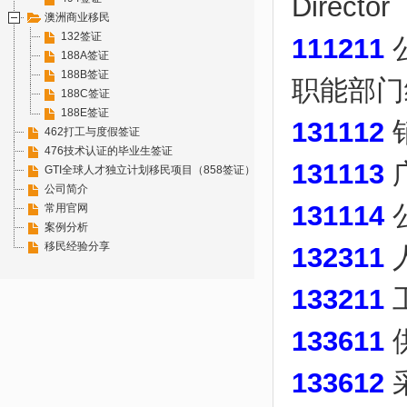
Director
澳洲商业移民
132签证
111211
公
188A签证
188B签证
职能部门经理
188C签证
188E签证
131112
销
462打工与度假签证
476技术认证的毕业生签证
131113
广
GTI全球人才独立计划移民项目（858签证）
公司简介
131114
公
常用官网
案例分析
移民经验分享
132311
人
133211
工
133611
供
133612
采