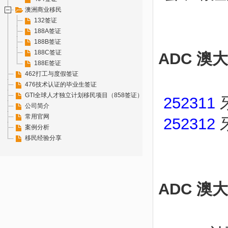
澳洲商业移民
132签证
188A签证
188B签证
188C签证
ADC 
188E签证
462打工与度假签证
476技术认证的毕业生签证
GTI全球人才独立计划移民项目（858签证）
252311
牙
公司简介
常用官网
252312
案例分析
移民经验分享
ADC 