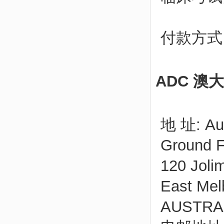
付款方式
ADC 
地 址: Aus
Ground F
120 Joli
East Mel
AUSTRA