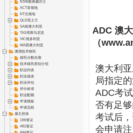
NSW新南威尔士
ACT首领地
NT北领地
QLD昆士兰
SA南澳大利亚
ADC 
TAS塔斯马尼亚
VIC维多利亚
（
www.a
WA西澳大利亚
澳洲技术移民
移民分数自测
技术移民类别介绍
澳大利亚牙医
职业列表
职业描述
局指定的
职业评估
评分标准
ADC考
职业配额
申请模板
否有足够
申请流程
雇主担保
考试后，
186签证
482签证
会申请注
494签证