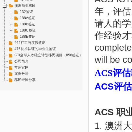
澳洲商业移民
年，评估
132签证
188A签证
请人的学
188B签证
188C签证
作经验才算 S
188E签证
462打工与度假签证
complete
476技术认证的毕业生签证
GTI全球人才独立计划移民项目（858签证）
will be c
公司简介
常用官网
ACS评
案例分析
移民经验分享
ACS评
ACS 职业
1. 澳洲大