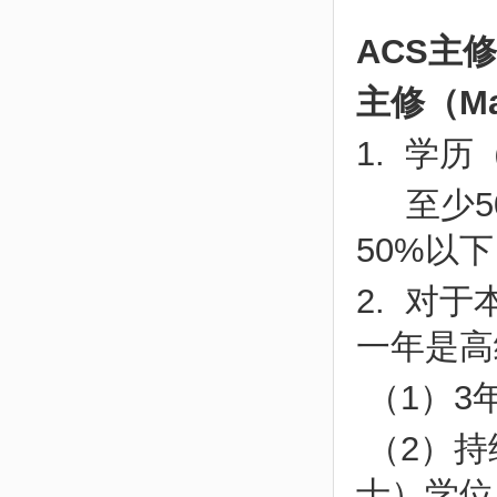
ACS主
主修（Ma
1. 学
至少50
50%以
2. 对
一年是高
（1）3
（2）持
士）学位