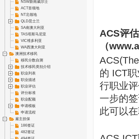
NSW新南威尔士
ACT首领地
NT北领地
QLD昆士兰
SA南澳大利亚
ACS评估
TAS塔斯马尼亚
VIC维多利亚
（
www.a
WA西澳大利亚
澳洲技术移民
ACS(Th
移民分数自测
技术移民类别介绍
的 IC
职业列表
职业描述
行职业评
职业评估
评分标准
一步的签
职业配额
申请模板
此可以在
申请流程
雇主担保
186签证
482签证
ACS 
494签证