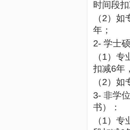
时间段扣
（2）如
年；
2- 学士
（1）专
扣减6年
（2）如
3- 非
书）：
（1）专