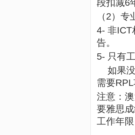
段扣减6
（2）专
4- 非
告。
5- 只有
如果没
需要RP
注意：澳
要雅思成
工作年限