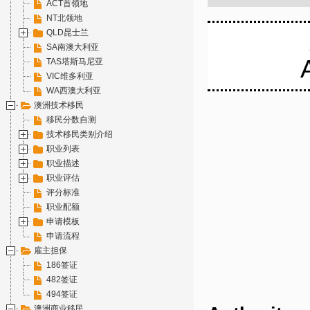
ACT首领地
NT北领地
QLD昆士兰
SA南澳大利亚
TAS塔斯马尼亚
VIC维多利亚
WA西澳大利亚
澳洲技术移民
移民分数自测
技术移民类别介绍
职业列表
职业描述
职业评估
评分标准
职业配额
申请模板
申请流程
雇主担保
186签证
482签证
A
494签证
澳洲商业移民