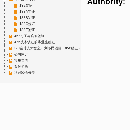
Authority
132签证
188A签证
188B签证
188C签证
188E签证
462打工与度假签证
476技术认证的毕业生签证
GTI全球人才独立计划移民项目（858签证）
公司简介
常用官网
案例分析
移民经验分享