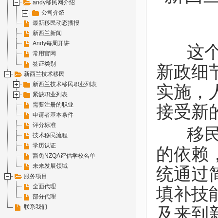
andy移民网介绍
公司介绍
最新移民动态播报
新西兰新闻
Andy每周开讲
这个月
常用官网
签证类别
新政细节
新西兰技术移民
新西兰技术移民职业列表
实施，
紧缺职业列表
需要注册的职业
接受新
申请者基本条件
评分标准
移民局
技术移民流程
学历认证
的依赖
豁免NZQA评估学校名单
未来发展领域
统通过
服务项目
全面代理
填补技
部分代理
联系我们
及来到